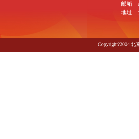
邮箱：
地址：
Copyright?200