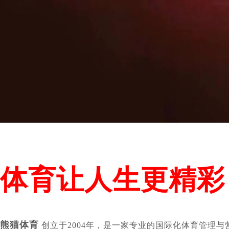
体育让人生更精彩
熊猫体育
创立于2004年，是一家专业的国际化体育管理与