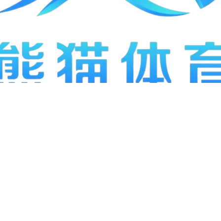
双人项目奥运
赛事运营
熊猫体育组织各种赛事运营，
协助创办、策划并成功推