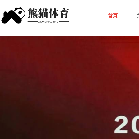
熊猫体育「中国」官方网站 - 快乐运动,智
首页