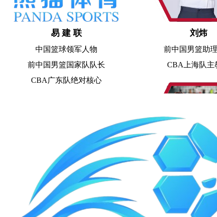
易 建 联
刘炜
中国篮球领军人物
前中国男篮助
前中国男篮国家队队长
CBA上海队主
CBA广东队绝对核心
王柳懿/王
中国首位花样